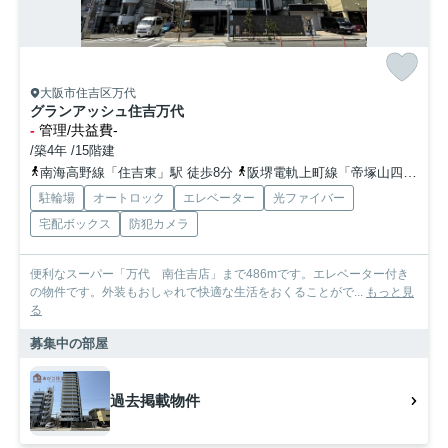
大阪市住吉区万代
グランアッシュ住吉万代
-
管理/共益費-
/築4年 /15階建
南海高野線「住吉東」駅 徒歩8分
阪堺電軌上町線「帝塚山四丁目」駅 徒歩6分
駐輪場
オートロック
エレベーター
光ファイバー
宅配ボックス
防犯カメラ
便利なスーパー「万代 南住吉店」まで486mです。エレベーター付き
の物件です。外装もおしゃれで快適な生活をおくることがで...
もっと見
る
募集中の部屋
過去掲載物件