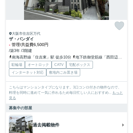
大阪市住吉区万代
ザ・バンダイ
-
管理/共益費6,500円
/築3年 /3階建
南海高野線「住吉東」駅 徒歩10分
地下鉄御堂筋線「西田辺」駅 徒歩21分
駐輪場
オートロック
CATV
宅配ボックス
インターネット対応
敷地内ごみ置き場
こちらはマンションタイプになります。3口コンロ付きの物件なので、
料理を同時に進めて一気に作れるため毎日忙しい人におすすめ...
もっと
見る
募集中の部屋
過去掲載物件