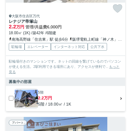
大阪市住吉区万代
レナジア帝塚山
2.2
万円
管理/共益費6,000円
18.00㎡ (1K) /築42年 /6階建
南海高野線「住吉東」駅 徒歩6分
阪堺電軌上町線「神ノ木」駅 徒歩8分
駐輪場
エレベーター
インターネット対応
公共下水
駐輪場付きのマンションです。ネットの回線を繋げているのでパソコン
が使える生活。2駅利用できる場所にあり、アクセスが便利で...
もっと
見る
募集中の部屋
5階
2.2万円
5階 / 18.00㎡ / 1K
アパート