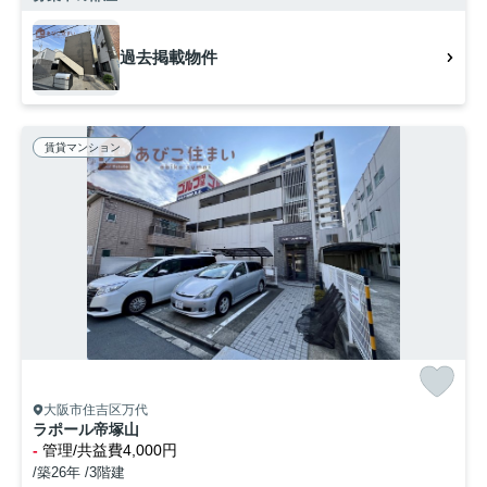
過去掲載物件
賃貸マンション
大阪市住吉区万代
ラポール帝塚山
-
管理/共益費4,000円
/築26年 /3階建