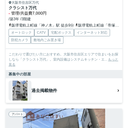
大阪市住吉区万代
クラシスト万代
-
管理/共益費7,000円
/築3年 /3階建
阪堺電軌上町線「神ノ木」駅 徒歩9分
阪堺電軌上町線「帝塚山四丁目」駅 徒歩8分
オートロック
CATV
宅配ボックス
インターネット対応
防犯カメラ
敷地内ごみ置き場
こだわりで選びたい方におすすめ。大阪市住吉区エリアで住まいをお探
しなら「クラシスト万代」。室内設備はシステムキッチン・エ...
もっと
見る
募集中の部屋
過去掲載物件
アパート