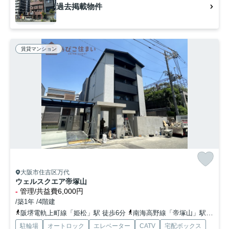
過去掲載物件
賃貸マンション
大阪市住吉区万代
ウェルスクエア帝塚山
-
管理/共益費6,000円
/築1年 /4階建
阪堺電軌上町線「姫松」駅 徒歩6分
南海高野線「帝塚山」駅 徒歩11分
駐輪場
オートロック
エレベーター
CATV
宅配ボックス