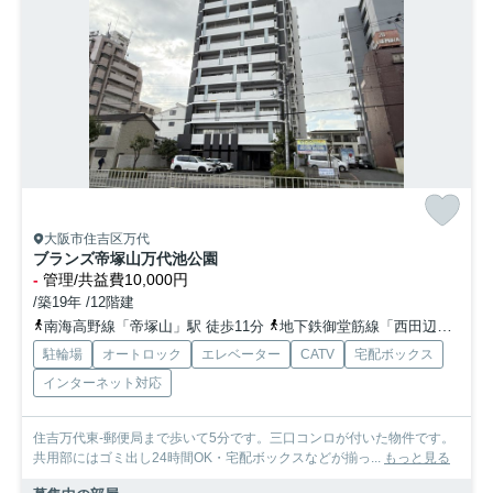
大阪市住吉区万代
ブランズ帝塚山万代池公園
-
管理/共益費10,000円
/築19年 /12階建
南海高野線「帝塚山」駅 徒歩11分
地下鉄御堂筋線「西田辺」駅 徒歩14分
駐輪場
オートロック
エレベーター
CATV
宅配ボックス
インターネット対応
住吉万代東-郵便局まで歩いて5分です。三口コンロが付いた物件です。
共用部にはゴミ出し24時間OK・宅配ボックスなどが揃っ...
もっと見る