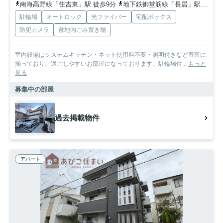
南海高野線「住吉東」駅 徒歩9分
地下鉄御堂筋線「長居」駅 徒歩14分
駐輪場
オートロック
光ファイバー
宅配ボックス
防犯カメラ
敷地内ごみ置き場
室内設備はシステムキッチン・ネット使用料不要・照明付きなど豊富に
揃っており、過ごしやすいお部屋になっております。駐輪場付...
もっと
見る
募集中の部屋
過去掲載物件
アパート