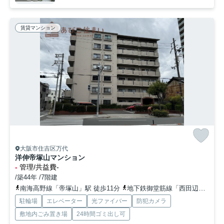
賃貸マンション
大阪市住吉区万代
洋伸帝塚山マンション
-
管理/共益費-
/築44年 /7階建
南海高野線「帝塚山」駅 徒歩11分
地下鉄御堂筋線「西田辺」駅 徒歩13分
駐輪場
エレベーター
光ファイバー
防犯カメラ
敷地内ごみ置き場
24時間ゴミ出し可