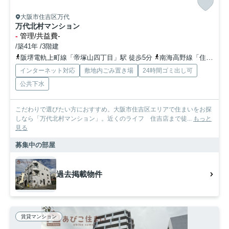
大阪市住吉区万代
万代北村マンション
-
管理/共益費-
/築41年 /3階建
阪堺電軌上町線「帝塚山四丁目」駅 徒歩5分
南海高野線「住吉東」駅 徒歩7分
インターネット対応
敷地内ごみ置き場
24時間ゴミ出し可
公共下水
こだわりで選びたい方におすすめ。大阪市住吉区エリアで住まいをお探
しなら「万代北村マンション」。近くのライフ 住吉店まで徒...
もっと
見る
募集中の部屋
過去掲載物件
賃貸マンション