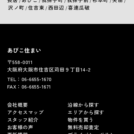
長居
あびこ
我孫子町
我孫子前
杉本町
矢田
/
/
/
/
/
/
沢ノ町
住吉東
西田辺
喜連瓜破
/
/
/
あびこ住まい
〒558-0011
大阪府大阪市住吉区苅田９丁目14-2
TEL：
06-6655-1670
FAX：
06-6655-1671
会社概要
沿線から探す
アクセスマップ
エリアから探す
スタッフ紹介
物件を買う
お客様の声
無料売却査定