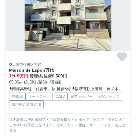
大阪市住吉区万代
Maison de Espoir万代
15.9
万円
管理/共益費6,500円
65.05㎡ (2LDK) /築3年 /3階建
南海高野線「住吉東」駅 徒歩5分
阪堺電軌上町線「神ノ木」駅 徒歩5分
駐輪場
オートロック
CATV
光ファイバー
宅配ボックス
敷地内ごみ置き場
室内設備は洗面所独立・浴室乾燥機などが揃っているので、快適に過ご
しやすいお部屋になります。セキュリティ面は、オートロック...
もっと
見る