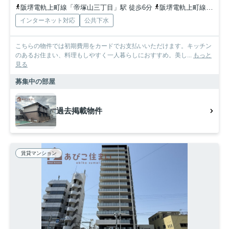
阪堺電軌上町線「帝塚山三丁目」駅 徒歩6分
阪堺電軌上町線「姫松」駅 徒歩6分
インターネット対応
公共下水
こちらの物件では初期費用をカードでお支払いいただけます。キッチン
のあるお住まい、料理もしやすく一人暮らしにおすすめ。美し...
もっと
見る
募集中の部屋
過去掲載物件
賃貸マンション