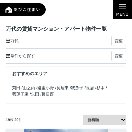
万代の賃貸マンション・アパート物件一覧
万代
変更
条件から探す
変更
おすすめのエリア
苅田
/
山之内
/
遠里小野
/
長居東
/
我孫子
/
長居
/
杉本
/
我孫子東
/
矢田
/
長居西
19
棟
20
件