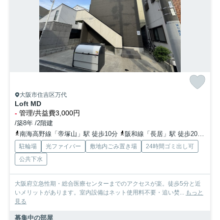
大阪市住吉区万代
Loft MD
-
管理/共益費3,000円
/築8年 /2階建
南海高野線「帝塚山」駅 徒歩10分
阪和線「長居」駅 徒歩20分
地
駐輪場
光ファイバー
敷地内ごみ置き場
24時間ゴミ出し可
公共下水
大阪府立急性期・総合医療センターまでのアクセスが楽。徒歩5分と近
いメリットがあります。室内設備はネット使用料不要・追い焚...
もっと
見る
募集中の部屋