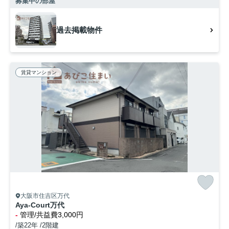
募集中の部屋
過去掲載物件
賃貸マンション
大阪市住吉区万代
Aya-Court万代
-
管理/共益費3,000円
/築22年 /2階建