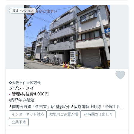
賃貸マンション
大阪市住吉区万代
メゾン・メイ
-
管理/共益費4,000円
/築37年 /4階建
南海高野線「住吉東」駅 徒歩7分
阪堺電軌上町線「帝塚山四丁目」駅 徒歩7分
インターネット対応
敷地内ごみ置き場
24時間ゴミ出し可
公共下水