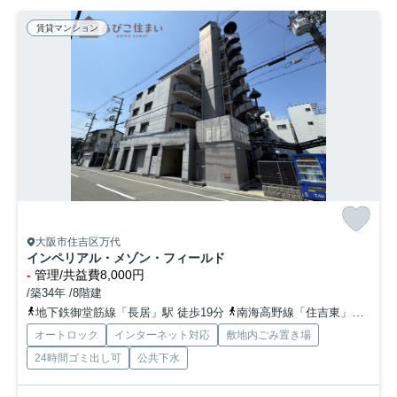
賃貸マンション
大阪市住吉区万代
インペリアル・メゾン・フィールド
-
管理/共益費8,000円
/築34年 /8階建
地下鉄御堂筋線「長居」駅 徒歩19分
南海高野線「住吉東」駅 徒歩5分
オートロック
インターネット対応
敷地内ごみ置き場
24時間ゴミ出し可
公共下水