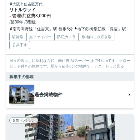
大阪市住吉区万代
リトルウッド
-
管理/共益費3,000円
/築30年 /3階建
南海高野線「住吉東」駅 徒歩5分
地下鉄御堂筋線「長居」駅 徒歩20分
駐輪場
光ファイバー
防犯カメラ
敷地内ごみ置き場
公共下水
日々の暮らしに便利な万代 南住吉店(スーパー)まで475mです。クロー
ゼット付きの物件です。駅から徒歩6分の物件で、アク...
もっと見る
募集中の部屋
過去掲載物件
賃貸マンション