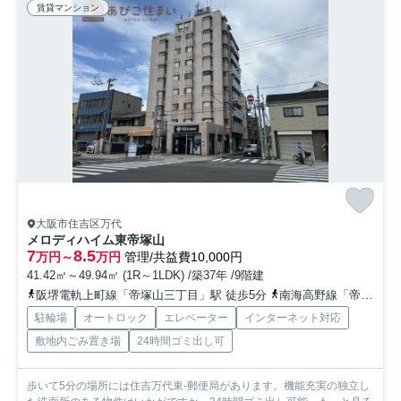
賃貸マンション
大阪市住吉区万代
メロディハイム東帝塚山
7
8.5
万円～
万円
管理/共益費10,000円
41.42㎡～49.94㎡ (1R～1LDK) /築37年 /9階建
阪堺電軌上町線「帝塚山三丁目」駅 徒歩5分
南海高野線「帝塚山」駅 徒歩10分
駐輪場
オートロック
エレベーター
インターネット対応
敷地内ごみ置き場
24時間ゴミ出し可
歩いて5分の場所には住吉万代東-郵便局があります。機能充実の独立し