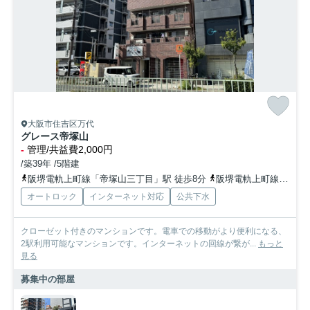
大阪市住吉区万代
グレース帝塚山
-
管理/共益費2,000円
/築39年 /5階建
阪堺電軌上町線「帝塚山三丁目」駅 徒歩8分
阪堺電軌上町線「姫松」駅 徒歩10分
オートロック
インターネット対応
公共下水
クローゼット付きのマンションです。電車での移動がより便利になる、
2駅利用可能なマンションです。インターネットの回線が繋が...
もっと
見る
募集中の部屋