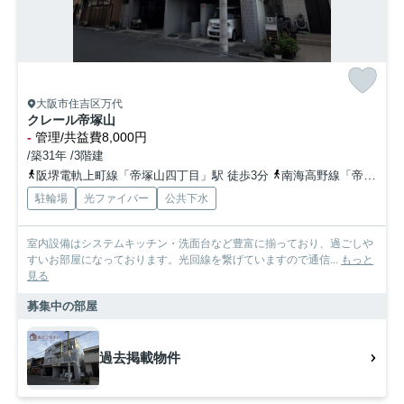
大阪市住吉区万代
クレール帝塚山
-
管理/共益費8,000円
/築31年 /3階建
阪堺電軌上町線「帝塚山四丁目」駅 徒歩3分
南海高野線「帝塚山」駅 徒歩7分
駐輪場
光ファイバー
公共下水
室内設備はシステムキッチン・洗面台など豊富に揃っており、過ごしや
すいお部屋になっております。光回線を繋げていますので通信...
もっと
見る
募集中の部屋
過去掲載物件