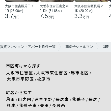
大阪市住吉区苅田７丁目
大阪市住吉区山之内３丁目
大阪市住吉区長居２丁目
1
1R (26.00㎡)
2LDK (51.88㎡)
1K (20.00㎡)
3.7
7.5
3.3
万円
万円
万円
賃貸マンション・アパート物件一覧
我孫子シャルマン
1階
市区町村から探す
大阪市住吉区
大阪市東住吉区
堺市北区
/
/
/
大阪市平野区
松原市
/
町名から探す
苅田
山之内
遠里小野
長居東
我孫子
長居
/
/
/
/
/
/
杉本
我孫子東
矢田
長居西
/
/
/