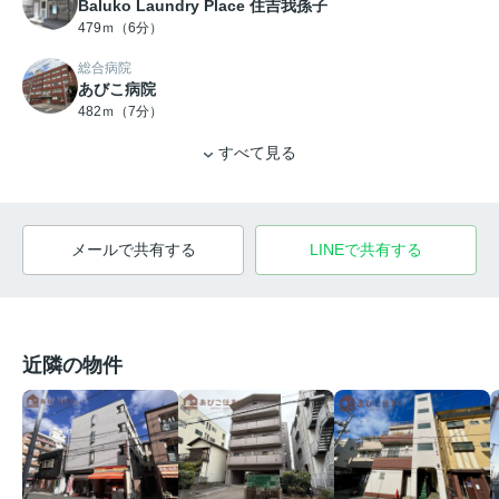
Baluko Laundry Place 住吉我孫子
479ｍ（6分）
総合病院
あびこ病院
482ｍ（7分）
すべて見る
メールで共有する
LINEで共有する
近隣の物件