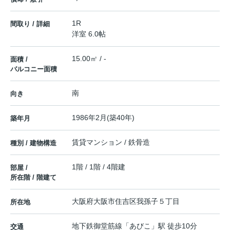
1R
間取り / 詳細
洋室 6.0帖
15.00㎡ / -
面積 /
バルコニー面積
南
向き
1986年2月(築40年)
築年月
賃貸マンション / 鉄骨造
種別 / 建物構造
1階 / 1階 / 4階建
部屋 /
所在階 / 階建て
大阪府
大阪市住吉区
我孫子
５丁目
所在地
地下鉄御堂筋線
「
あびこ
」駅 徒歩10分
交通