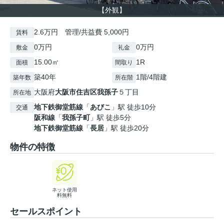
【外観】
2.6万円 管理/共益費 5,000円
賃料
0万円
0万円
敷金
礼金
15.00㎡
1R
面積
間取り
築40年
1階/4階建
築年数
所在階
大阪府
大阪市住吉区
我孫子
５丁目
所在地
地下鉄御堂筋線
「
あびこ
」駅 徒歩10分
交通
阪和線
「
我孫子町
」駅 徒歩5分
地下鉄御堂筋線
「
長居
」駅 徒歩20分
物件の特徴
ネット使用
料無料
セールスポイント