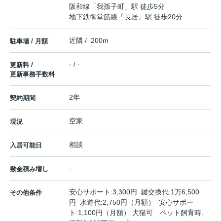
阪和線
「
我孫子町
」駅 徒歩5分
地下鉄御堂筋線
「
長居
」駅 徒歩20分
近隣 / 200m
駐車場 / 月額
- / -
更新料 /
更新事務手数料
2年
契約期間
空家
現況
相談
入居可能日
-
敷金積み増し
安心サポート:3,300円 鍵交換代:1万6,500
その他条件
円 水道代:2,750円（月額） 安心サポー
ト:1,100円（月額） 犬猫可 ペット飼育時、