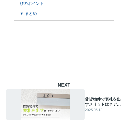
びのポイント
▼ まとめ
NEXT
賃貸物件で表札を出
すメリットは？デメ
リットや主な付け方
2025.05.13
も解説！