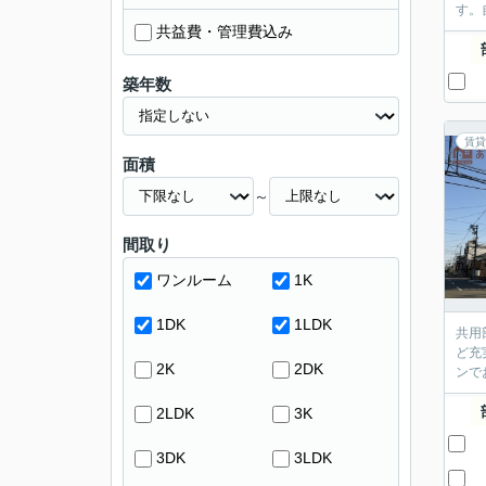
す。
共益費・管理費込み
築年数
賃貸
面積
～
間取り
ワンルーム
1K
1DK
1LDK
共用
ど充
2K
2DK
ンで
2LDK
3K
3DK
3LDK