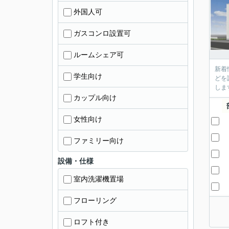
外国人可
ガスコンロ設置可
ルームシェア可
新着
学生向け
どを
しま
カップル向け
女性向け
ファミリー向け
設備・仕様
室内洗濯機置場
フローリング
ロフト付き