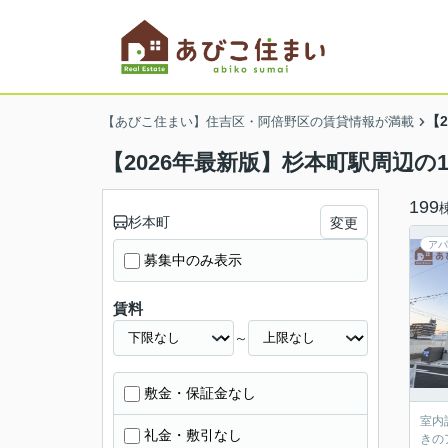
【
【あびこ住まい】住吉区・阿倍野区の賃貸情報が満載
【2026年最新版】杉本町駅周辺の
199
杉本町
変更
アパ
募集中のみ表示
賃料
～
敷金・保証金なし
室内
礼金・敷引なし
きの