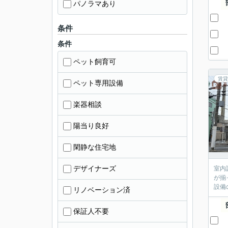
パノラマあり
条件
条件
ペット飼育可
賃貸
ペット専用設備
楽器相談
陽当り良好
閑静な住宅地
デザイナーズ
室内
が揃
設備
リノベーション済
保証人不要