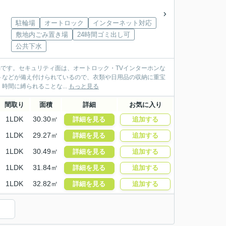
駐輪場
オートロック
インターネット対応
敷地内ごみ置き場
24時間ゴミ出し可
公共下水
493mです。セキュリティ面は、オートロック・TVインターホンな
トなどが備え付けられているので、衣類や日用品の収納に重宝
間に縛られることな...
もっと見る
間取り
面積
詳細
お気に入り
1LDK
30.30㎡
詳細を見る
追加する
1LDK
29.27㎡
詳細を見る
追加する
1LDK
30.49㎡
詳細を見る
追加する
1LDK
31.84㎡
詳細を見る
追加する
1LDK
32.82㎡
詳細を見る
追加する
）