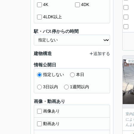
4K
4DK
4LDK以上
駅・バス停からの時間
建物構造
追加する
賃貸
情報公開日
指定しない
本日
3日以内
1週間以内
画像・動画あり
画像あり
室内
によ
動画あり
んよ