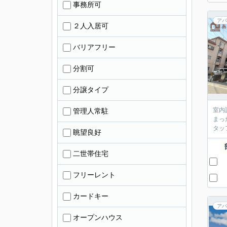
事務所可
アパ
２人入居可
バリアフリー
分割可
分譲タイプ
室内
管理人常駐
まっ
タッ
眺望良好
二世帯住宅
フリーレント
カードキー
アパ
オープンハウス