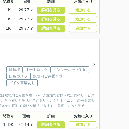
間取り
面積
詳細
お気に入り
1K
29.77㎡
詳細を見る
追加する
1K
29.77㎡
詳細を見る
追加する
1K
29.77㎡
詳細を見る
追加する
駐輪場
オートロック
インターネット対応
防犯カメラ
敷地内ごみ置き場
バイク置場あり
には敷地内ごみ置き場・バイク置場など様々な設備やサービス
す。落ち着いた生活ができるリビングとダイニングのある充実
き先に応じて経路を選択できます。賃貸...
もっと見る
間取り
面積
詳細
お気に入り
1LDK
41.14㎡
詳細を見る
追加する