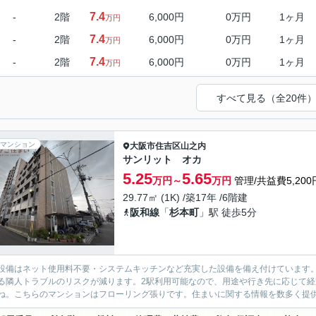
7.4
-
2階
6,000円
0万円
1ヶ月
万円
7.4
-
2階
6,000円
0万円
1ヶ月
万円
7.4
-
2階
6,000円
0万円
1ヶ月
万円
すべて見る（全20件
マンション
大阪市住吉区
山之内
サンリット オカ
5.25
5.65
万円～
万円
管理/共益費5,200
29.77㎡ (1K) /築17年 /6階建
阪和線
「
杉本町
」駅 徒歩5分
設備はネット使用料不要・システムキッチンなど充実した設備を備え付けています
る隣人トラブルのリスクが減ります。2駅利用可能なので、用途や行き先に応じて
ね。こちらのマンションはフローリング張りです。住まいに関する情報を数多く提供