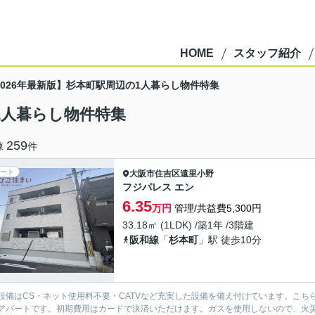
HOME
スタッフ紹介
2026年最新版】杉本町駅周辺の1人暮らし物件特集
1人暮らし物件特集
259
棟
件
ート
大阪市住吉区
遠里小野
フジパレス エン
6.35
万円
管理/共益費5,300円
33.18㎡ (1LDK) /築1年 /3階建
阪和線
「
杉本町
」駅 徒歩10分
設備はCS・ネット使用料不要・CATVなど充実した設備を備え付けています。こ
アパートです。初期費用はカードで決済いただけます。ガスを使用しないので、火災