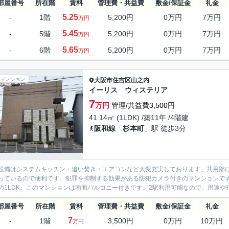
部屋番号
所在階
賃料
管理費・共益費
敷金/保証金
礼金
5.25
-
1階
5,200円
0万円
7万円
万円
5.45
-
5階
5,200円
0万円
7万円
万円
5.65
-
6階
5,200円
0万円
7万円
万円
マンション
大阪市住吉区
山之内
イーリス ウィステリア
7
万円
管理/共益費3,500円
41.14㎡ (1LDK) /築11年 /4階建
阪和線
「
杉本町
」駅 徒歩3分
設備はシステムキッチン・追い焚き・エアコンなど大変充実しております。共用部
っているので便利です。犯罪を抑制する効果がある防犯カメラ付きのマンションで
の1LDK。このマンションは南面バルコニー付きです。2駅利用可能なので、用途や行
部屋番号
所在階
賃料
管理費・共益費
敷金/保証金
礼金
7
-
1階
3,500円
0万円
10万円
万円