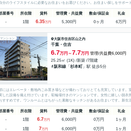
自分のライフスタイルに必要なお住まいをお選びください。お住まい探しをサポー
部屋番号
所在階
賃料
管理費・共益費
敷金/保証金
礼金
6.35
-
1階
5,300円
0ヶ月
6万円
万円
マンション
大阪市住吉区
山之内
千葉・住吉
6.7
7.7
万円～
万円
管理/共益費6,000円
25.25㎡ (1K) /新築 /7階建
阪和線
「
杉本町
」駅 徒歩5分
部にはエレベータ・敷地内ごみ置き場などが備わっておりとても充実しています。
実した設備を備え付けています。駐輪場付きのマンションです。女性に嬉しい脱衣
おすすめです。ワンルームとはちがった素敵なキッチンがあるお住まいです。新生活
部屋番号
所在階
賃料
管理費・共益費
敷金/保証金
礼金
6.7
-
1階
6,000円
0万円
1ヶ月
万円
7
-
1階
6,000円
0万円
1ヶ月
万円