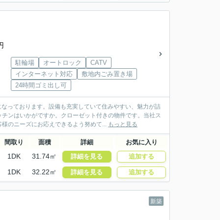
円
駐輪場
オートロック
CATV
インターネット対応
敷地内ごみ置き場
24時間ゴミ出し可
屋になっております。設備も充実していて住みやすい、魅力が詰
ッチンはいかがですか。クローゼット付きの物件です。当社ス
のニーズにお応えできるよう努めて...
もっと見る
間取り
面積
詳細
お気に入り
1DK
31.74㎡
詳細を見る
追加する
1DK
32.22㎡
詳細を見る
追加する
新築