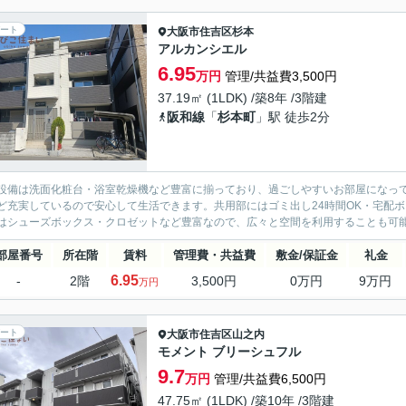
ート
大阪市住吉区
杉本
アルカンシエル
6.95
万円
管理/共益費3,500円
37.19㎡ (1LDK) /築8年 /3階建
阪和線
「
杉本町
」駅 徒歩2分
設備は洗面化粧台・浴室乾燥機など豊富に揃っており、過ごしやすいお部屋になって
ど充実しているので安心して生活できます。共用部にはゴミ出し24時間OK・宅配
はシューズボックス・クロゼットなど豊富なので、広々と空間を利用することも可能で
部屋番号
所在階
賃料
管理費・共益費
敷金/保証金
礼金
6.95
-
2階
3,500円
0万円
9万円
万円
ート
大阪市住吉区
山之内
モメント ブリーシュフル
9.7
万円
管理/共益費6,500円
47.75㎡ (1LDK) /築10年 /3階建