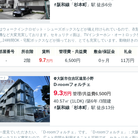
阪和線
「
杉本町
」駅 徒歩6分
はウォークインクロゼット・シューズボックスなどが備え付けられているので、衣
機など大変充実しております。セキュリティ面は、TVインターホン・オートロック
し24時間OK・宅配ボックスなどが揃っており、とても充実しています。動物好きの
部屋番号
所在階
賃料
管理費・共益費
敷金/保証金
礼金
9.7
-
2階
6,500円
0ヶ月
11万円
万円
ート
大阪市住吉区
遠里小野
D-roomフォルチェ
9.3
万円
管理/共益費6,500円
40.57㎡ (1LDK) /築6年 /3階建
阪和線
「
杉本町
」駅 徒歩13分
一度見ていただきたい、「D-roomフォルチェ」です。「D-roomフォルチェ」
ボックスなど豊富なので、広々と空間を利用することも可能です。セキュリティ面は