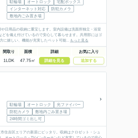
駐輪場
オートロック
宅配ボックス
インターネット対応
防犯カメラ
敷地内ごみ置き場
類や日用品の収納に重宝します。室内設備は洗面所独立・浴室
などを備え付けているので安心して暮らせます。共用部にはゴ
方に嬉しい、機能が充実したペット可能...
もっと見る
間取り
面積
詳細
お気に入り
1LDK
47.75㎡
詳細を見る
追加する
駐輪場
オートロック
光ファイバー
防犯カメラ
敷地内ごみ置き場
24時間ゴミ出し可
：大阪市住吉区エリアの新居にピッタリ。収納はクロゼット・シュ
、オートロック・TVインターホンなど充実しているので安心