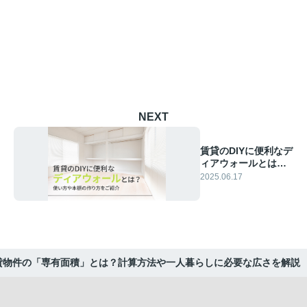
NEXT
賃貸のDIYに便利なデ
ィアウォールとは？
使い方や本棚の作り
2025.06.17
方をご紹介
貸物件の「専有面積」とは？計算方法や一人暮らしに必要な広さを解説