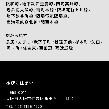
阪和線
地下鉄御堂筋線
南海高野線
/
/
/
近鉄南大阪線
南海本線
阪堺電軌上町線
/
/
/
地下鉄谷町線
阪堺電軌阪堺線
/
/
南海電鉄泉北線
関西本線
/
駅から探す
長居
あびこ
我孫子町
我孫子前
杉本町
矢田
/
/
/
/
/
/
沢ノ町
住吉東
西田辺
喜連瓜破
/
/
/
あびこ住まい
〒558-0011
大阪府大阪市住吉区苅田９丁目14-2
TEL：
06-6655-1670