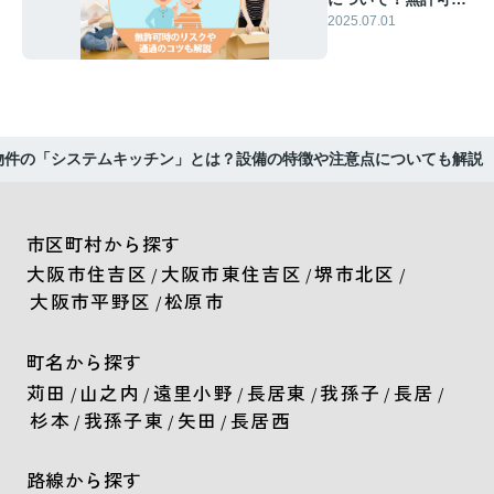
のリスクや通過のコ
2025.07.01
ツも解説
物件の「システムキッチン」とは？設備の特徴や注意点についても解説
市区町村から探す
大阪市住吉区
大阪市東住吉区
堺市北区
/
/
/
大阪市平野区
松原市
/
町名から探す
苅田
山之内
遠里小野
長居東
我孫子
長居
/
/
/
/
/
/
杉本
我孫子東
矢田
長居西
/
/
/
路線から探す